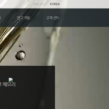
ENGLISH
|
KOREA
터
연구 개발
고객 센터
코 메모리